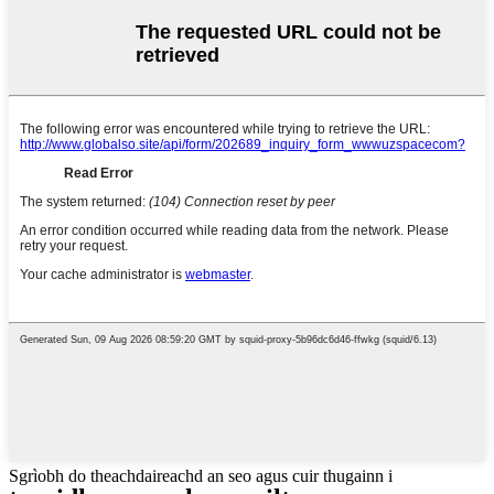
Sgrìobh do theachdaireachd an seo agus cuir thugainn i