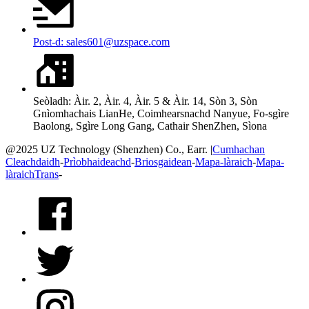
Post-d: sales601@uzspace.com
Seòladh: Àir. 2, Àir. 4, Àir. 5 & Àir. 14, Sòn 3, Sòn
Gnìomhachais LianHe, Coimhearsnachd Nanyue, Fo-sgìre
Baolong, Sgìre Long Gang, Cathair ShenZhen, Sìona
@2025 UZ Technology (Shenzhen) Co., Earr. |
Cumhachan
Cleachdaidh
-
Prìobhaideachd
-
Briosgaidean
-
Mapa-làraich
-
Mapa-
làraichTrans
-