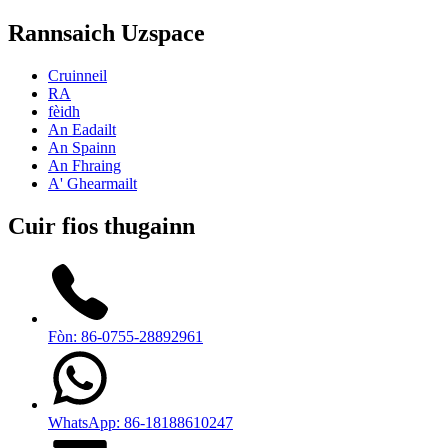
Rannsaich Uzspace
Cruinneil
RA
fèidh
An Eadailt
An Spainn
An Fhraing
A' Ghearmailt
Cuir fios thugainn
Fòn: 86-0755-28892961
WhatsApp: 86-18188610247