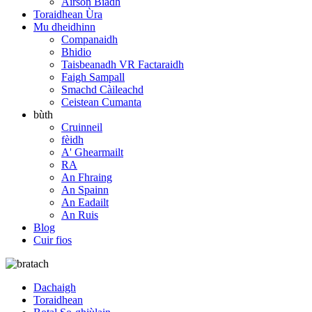
Airson Biadh
Toraidhean Ùra
Mu dheidhinn
Companaidh
Bhidio
Taisbeanadh VR Factaraidh
Faigh Sampall
Smachd Càileachd
Ceistean Cumanta
bùth
Cruinneil
fèidh
A' Ghearmailt
RA
An Fhraing
An Spainn
An Eadailt
An Ruis
Blog
Cuir fios
Dachaigh
Toraidhean