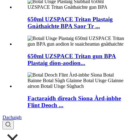
650ml UZSPACE Tritan Plastaig
Gnàthaichte BPA Saor Tr ...
650ml UZSPACE Tritan gun BPA
Plastaig dìon-aodion...
Factaraidh dìreach Sìona Àrd-inbhe
Flint Deoch ...
Dachaigh