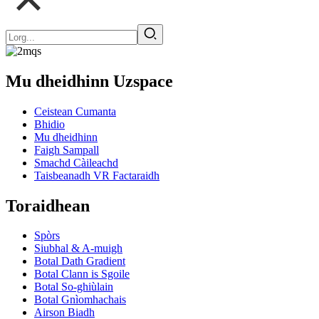
Mu dheidhinn Uzspace
Ceistean Cumanta
Bhidio
Mu dheidhinn
Faigh Sampall
Smachd Càileachd
Taisbeanadh VR Factaraidh
Toraidhean
Spòrs
Siubhal & A-muigh
Botal Dath Gradient
Botal Clann is Sgoile
Botal So-ghiùlain
Botal Gnìomhachais
Airson Biadh