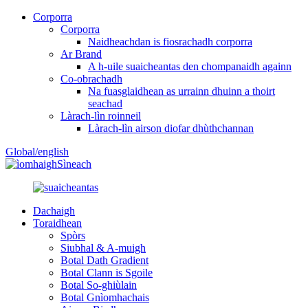
Corporra
Corporra
Naidheachdan is fiosrachadh corporra
Ar Brand
A h-uile suaicheantas den chompanaidh againn
Co-obrachadh
Na fuasglaidhean as urrainn dhuinn a thoirt
seachad
Làrach-lìn roinneil
Làrach-lìn airson diofar dhùthchannan
Global/english
Sìneach
Dachaigh
Toraidhean
Spòrs
Siubhal & A-muigh
Botal Dath Gradient
Botal Clann is Sgoile
Botal So-ghiùlain
Botal Gnìomhachais