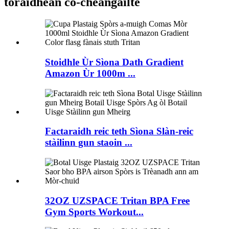
toraidhean co-cheangailte
Stoidhle Ùr Sìona Dath Gradient
Amazon Ùr 1000m ...
Factaraidh reic teth Sìona Slàn-reic
stàilinn gun staoin ...
32OZ UZSPACE Tritan BPA Free
Gym Sports Workout...