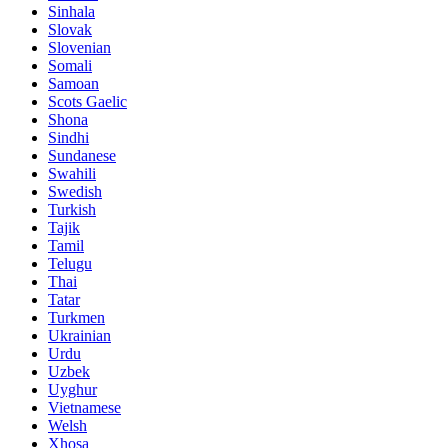
Sinhala
Slovak
Slovenian
Somali
Samoan
Scots Gaelic
Shona
Sindhi
Sundanese
Swahili
Swedish
Turkish
Tajik
Tamil
Telugu
Thai
Tatar
Turkmen
Ukrainian
Urdu
Uzbek
Uyghur
Vietnamese
Welsh
Xhosa