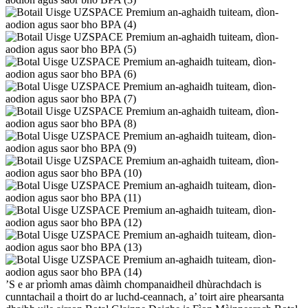
’S e ar prìomh amas dàimh chompanaidheil dhùrachdach is
cunntachail a thoirt do ar luchd-ceannach, a’ toirt aire phearsanta