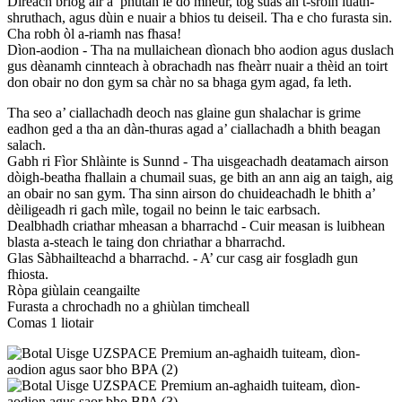
Dìreach briog air a’ phutan le do mheur, tog suas an t-sròin luath-
shruthach, agus dùin e nuair a bhios tu deiseil. Tha e cho furasta sin.
Cha robh òl a-riamh nas fhasa!
Dìon-aodion - Tha na mullaichean dìonach bho aodion agus duslach
gus dèanamh cinnteach à obrachadh nas fheàrr nuair a thèid an toirt
don obair no don gym sa chàr no sa bhaga gym agad, fa leth.
Tha seo a’ ciallachadh deoch nas glaine gun shalachar is grime
eadhon ged a tha an dàn-thuras agad a’ ciallachadh a bhith beagan
salach.
Gabh ri Fìor Shlàinte is Sunnd - Tha uisgeachadh deatamach airson
dòigh-beatha fhallain a chumail suas, ge bith an ann aig an taigh, aig
an obair no san gym. Tha sinn airson do chuideachadh le bhith a’
dèiligeadh ri gach mìle, togail no beinn le taic earbsach.
Dealbhadh criathar mheasan a bharrachd - Cuir measan is luibhean
blasta a-steach le taing don chriathar a bharrachd.
Glas Sàbhailteachd a bharrachd. - A’ cur casg air fosgladh gun
fhiosta.
Ròpa giùlain ceangailte
Furasta a chrochadh no a ghiùlan timcheall
Comas 1 liotair