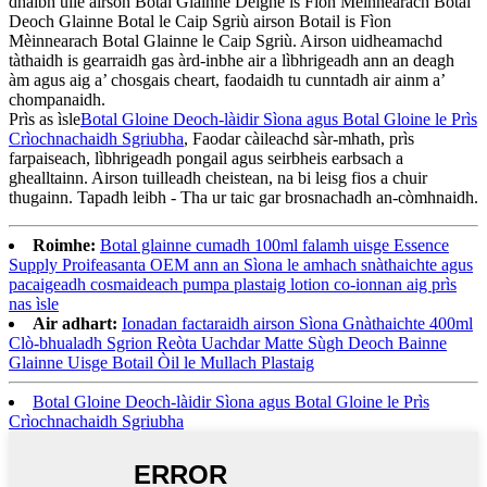
dhaibh uile airson Botal Glainne Deighe is Fìon Mèinnearach Botal
Deoch Glainne Botal le Caip Sgriù airson Botail is Fìon
Mèinnearach Botal Glainne le Caip Sgriù. Airson uidheamachd
tàthaidh is gearraidh gas àrd-inbhe air a lìbhrigeadh ann an deagh
àm agus aig a’ chosgais cheart, faodaidh tu cunntadh air ainm a’
chompanaidh.
Prìs as ìsle
Botal Gloine Deoch-làidir Sìona agus Botal Gloine le Prìs
Crìochnachaidh Sgriubha
, Faodar càileachd sàr-mhath, prìs
farpaiseach, lìbhrigeadh pongail agus seirbheis earbsach a
ghealltainn. Airson tuilleadh cheistean, na bi leisg fios a chuir
thugainn. Tapadh leibh - Tha ur taic gar brosnachadh an-còmhnaidh.
Roimhe:
Botal glainne cumadh 100ml falamh uisge Essence
Supply Proifeasanta OEM ann an Sìona le amhach snàthaichte agus
pacaigeadh cosmaideach pumpa plastaig lotion co-ionnan aig prìs
nas ìsle
Air adhart:
Ionadan factaraidh airson Sìona Gnàthaichte 400ml
Clò-bhualadh Sgrion Reòta Uachdar Matte Sùgh Deoch Bainne
Glainne Uisge Botail Òil le Mullach Plastaig
Botal Gloine Deoch-làidir Sìona agus Botal Gloine le Prìs
Crìochnachaidh Sgriubha