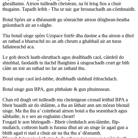
ghealltainn. Airson tuilleadh cheistean, na bi leisg fios a chuir
thugainn. Tapadh leibh - Tha ur taic gar brosnachadh an-còmhnaidh.
Botal Spòrs air a dhèanamh gu sònraichte airson dòighean-beatha
gnìomhach air an t-slighe.
Tha botail uisge spòrs Uzspace foirfe dha daoine a tha airson a dhol
an rathad a bharrachd no an ath cheum a ghabhail air an turas
fallaineachd aca.
Le gob deoch luath-shruthach agus dealbhadh caol, càirdeil do
shiubhal, faodaidh tu tlachd fhaighinn à uisgeachadh ceart ge bith
càite an toir an rathad no far an rathaid thu.
Botal uisge caol àrd-inbhe, dealbhadh siubhail èifeachdach.
Botal uisge gun BPA, gun phthalate & gun phuinnsean.
Chan eil dragh ort tuilleadh mu cheimigean cronail leithid BPA a
bheir buaidh air do shlàinte, a tha an làthair ann am mòran bhotail
uisge. Ma tha thu a’ coimhead airson botal a tha seasmhach agus
sàbhailte, is e seo an roghainn cheart!
Fosgail le aon bhriogadh - Bheir còmhdach aon-làimhe, flip-
mullaich, cothrom luath is furasta dhut air an uisge ùr agad gun a
bhith agad ri stad a chuir air na tha thu a’ dèanamh.