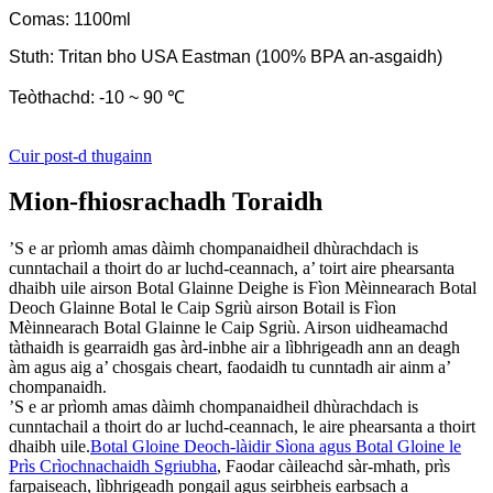
Comas: 1100ml
Stuth: Tritan bho USA Eastman (100% BPA an-asgaidh)
Teòthachd: -10 ~ 90 ℃
Cuir post-d thugainn
Mion-fhiosrachadh Toraidh
’S e ar prìomh amas dàimh chompanaidheil dhùrachdach is
cunntachail a thoirt do ar luchd-ceannach, a’ toirt aire phearsanta
dhaibh uile airson Botal Glainne Deighe is Fìon Mèinnearach Botal
Deoch Glainne Botal le Caip Sgriù airson Botail is Fìon
Mèinnearach Botal Glainne le Caip Sgriù. Airson uidheamachd
tàthaidh is gearraidh gas àrd-inbhe air a lìbhrigeadh ann an deagh
àm agus aig a’ chosgais cheart, faodaidh tu cunntadh air ainm a’
chompanaidh.
’S e ar prìomh amas dàimh chompanaidheil dhùrachdach is
cunntachail a thoirt do ar luchd-ceannach, le aire phearsanta a thoirt
dhaibh uile.
Botal Gloine Deoch-làidir Sìona agus Botal Gloine le
Prìs Crìochnachaidh Sgriubha
, Faodar càileachd sàr-mhath, prìs
farpaiseach, lìbhrigeadh pongail agus seirbheis earbsach a