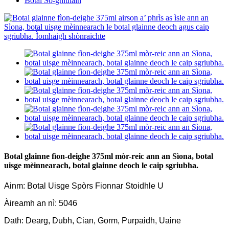
Botal So-ghiùlain
Botal glainne fìon-deighe 375ml mòr-reic ann an Sìona, botal
uisge mèinnearach, botal glainne deoch le caip sgriubha.
Ainm: Botal Uisge Spòrs Fionnar Stoidhle U
Àireamh an nì: 5046
Dath: Dearg, Dubh, Cian, Gorm, Purpaidh, Uaine