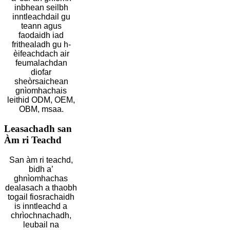
inbhean seilbh
inntleachdail gu
teann agus
faodaidh iad
frithealadh gu h-
èifeachdach air
feumalachdan
diofar
sheòrsaichean
gnìomhachais
leithid ODM, OEM,
OBM, msaa.
Leasachadh san
Àm ri Teachd
San àm ri teachd,
bidh a’
ghnìomhachas
dealasach a thaobh
togail fiosrachaidh
is inntleachd a
chrìochnachadh,
leubail na