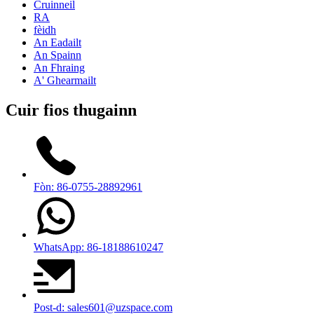
Cruinneil
RA
fèidh
An Eadailt
An Spainn
An Fhraing
A' Ghearmailt
Cuir fios thugainn
Fòn: 86-0755-28892961
WhatsApp: 86-18188610247
Post-d: sales601@uzspace.com