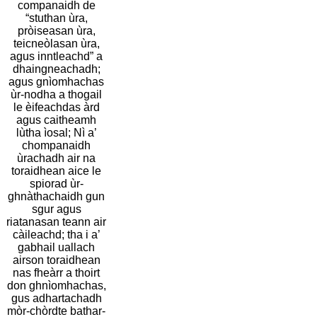
companaidh de
“stuthan ùra,
pròiseasan ùra,
teicneòlasan ùra,
agus inntleachd” a
dhaingneachadh;
agus gnìomhachas
ùr-nodha a thogail
le èifeachdas àrd
agus caitheamh
lùtha ìosal; Nì a’
chompanaidh
ùrachadh air na
toraidhean aice le
spiorad ùr-
ghnàthachaidh gun
sgur agus
riatanasan teann air
càileachd; tha i a’
gabhail uallach
airson toraidhean
nas fheàrr a thoirt
don ghnìomhachas,
gus adhartachadh
mòr-chòrdte bathar-