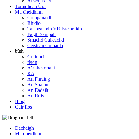
Airson Biadh
Toraidhean Ùra
Mu dheidhinn
Companaidh
Bhidio
Taisbeanadh VR Factaraidh
Faigh Sampall
Smachd Càileachd
Ceistean Cumanta
bùth
Cruinneil
fèidh
A' Ghearmailt
RA
An Fhraing
An Spainn
An Eadailt
An Ruis
Blog
Cuir fios
Dachaigh
Mu dheidhinn