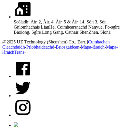
Seòladh: Àir. 2, Àir. 4, Àir. 5 & Àir. 14, Sòn 3, Sòn
Gnìomhachais LianHe, Coimhearsnachd Nanyue, Fo-sgìre
Baolong, Sgìre Long Gang, Cathair ShenZhen, Sìona
@2025 UZ Technology (Shenzhen) Co., Earr. |
Cumhachan
Cleachdaidh
-
Prìobhaideachd
-
Briosgaidean
-
Mapa-làraich
-
Mapa-
làraichTrans
-