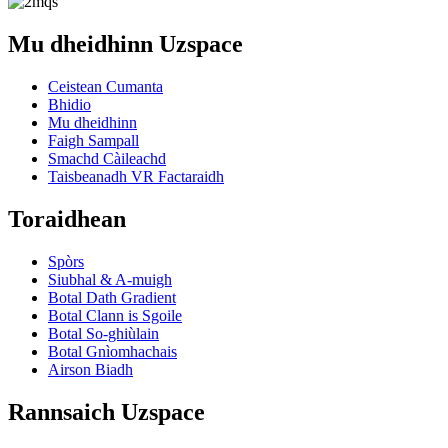
Mu dheidhinn Uzspace
Ceistean Cumanta
Bhidio
Mu dheidhinn
Faigh Sampall
Smachd Càileachd
Taisbeanadh VR Factaraidh
Toraidhean
Spòrs
Siubhal & A-muigh
Botal Dath Gradient
Botal Clann is Sgoile
Botal So-ghiùlain
Botal Gnìomhachais
Airson Biadh
Rannsaich Uzspace