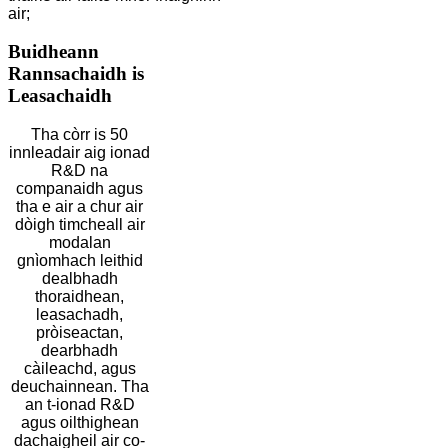
air;
Buidheann
Rannsachaidh is
Leasachaidh
Tha còrr is 50
innleadair aig ionad
R&D na
companaidh agus
tha e air a chur air
dòigh timcheall air
modalan
gnìomhach leithid
dealbhadh
thoraidhean,
leasachadh,
pròiseactan,
dearbhadh
càileachd, agus
deuchainnean. Tha
an t-ionad R&D
agus oilthighean
dachaigheil air co-