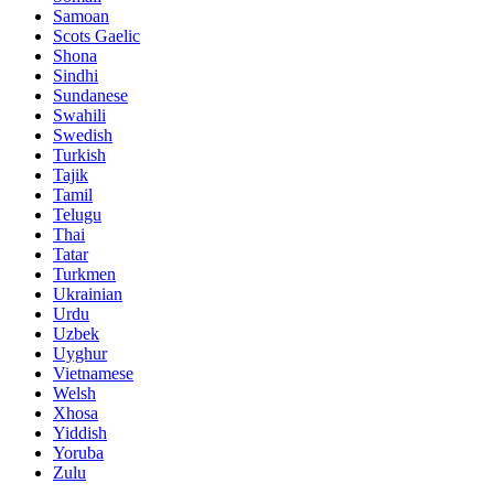
Samoan
Scots Gaelic
Shona
Sindhi
Sundanese
Swahili
Swedish
Turkish
Tajik
Tamil
Telugu
Thai
Tatar
Turkmen
Ukrainian
Urdu
Uzbek
Uyghur
Vietnamese
Welsh
Xhosa
Yiddish
Yoruba
Zulu