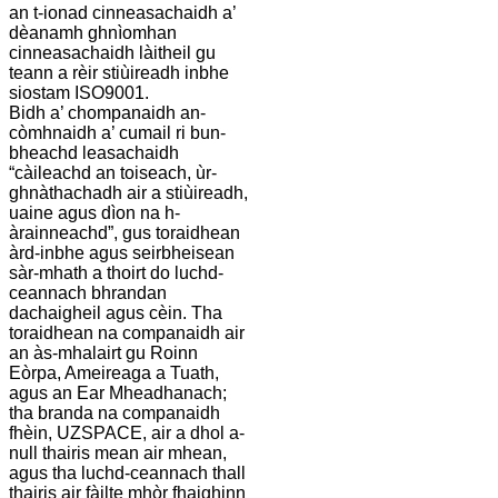
an t-ionad cinneasachaidh a’
dèanamh ghnìomhan
cinneasachaidh làitheil gu
teann a rèir stiùireadh inbhe
siostam ISO9001.
Bidh a’ chompanaidh an-
còmhnaidh a’ cumail ri bun-
bheachd leasachaidh
“càileachd an toiseach, ùr-
ghnàthachadh air a stiùireadh,
uaine agus dìon na h-
àrainneachd”, gus toraidhean
àrd-inbhe agus seirbheisean
sàr-mhath a thoirt do luchd-
ceannach bhrandan
dachaigheil agus cèin. Tha
toraidhean na companaidh air
an às-mhalairt gu Roinn
Eòrpa, Ameireaga a Tuath,
agus an Ear Mheadhanach;
tha branda na companaidh
fhèin, UZSPACE, air a dhol a-
null thairis mean air mhean,
agus tha luchd-ceannach thall
thairis air fàilte mhòr fhaighinn