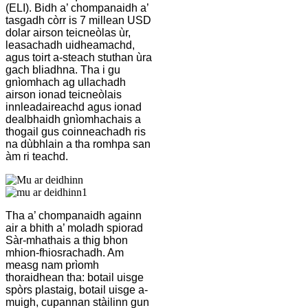
(ELI). Bidh a’ chompanaidh a’
tasgadh còrr is 7 millean USD
dolar airson teicneòlas ùr,
leasachadh uidheamachd,
agus toirt a-steach stuthan ùra
gach bliadhna. Tha i gu
gnìomhach ag ullachadh
airson ionad teicneòlais
innleadaireachd agus ionad
dealbhaidh gnìomhachais a
thogail gus coinneachadh ris
na dùbhlain a tha romhpa san
àm ri teachd.
Tha a’ chompanaidh againn
air a bhith a’ moladh spiorad
Sàr-mhathais a thig bhon
mhion-fhiosrachadh. Am
measg nam prìomh
thoraidhean tha: botail uisge
spòrs plastaig, botail uisge a-
muigh, cupannan stàilinn gun