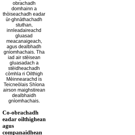
obrachadh
domhainn a
thòiseachadh eadar
ùr-ghnàthachadh
stuthan,
innleadaireachd
gluasad
meacanaigeach,
agus dealbhadh
gnìomhachais. Tha
iad air stèisean
gluasadach a
stèidheachadh
còmhla ri Oilthigh
Mèinnearachd is
Teicneòlais Shìona
airson maighstirean
dealbhaidh
gnìomhachais.
Co-obrachadh
eadar oilthighean
agus
companaidhean