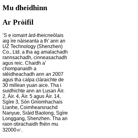
Mu dheidhinn
Ar Pròifil
’S e iomairt àrd-theicneòlais
aig ìre nàiseanta a th’ ann an
UZ Technology (Shenzhen)
Co., Ltd. a tha ag amalachadh
rannsachadh, cinneasachadh
agus reic. Chaidh a’
chompanaidh a
stèidheachadh ann an 2007
agus tha calpa clàraichte de
30 millean yuan aice. Tha i
suidhichte ann an Lusan Àir.
2, Àir. 4, Àir. 5 agus Àir. 14,
Sgìre 3, Sòn Gnìomhachais
Lianhe, Coimhearsnachd
Nanyue, Sràid Baolong, Sgìre
Longgang, Shenzhen. Tha an
raon obrachaidh fhèin mu
32000㎡.