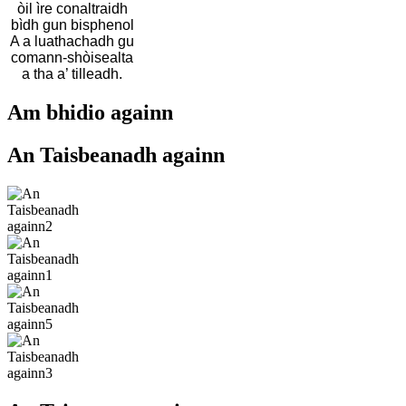
òil ìre conaltraidh
bìdh gun bisphenol
A a luathachadh gu
comann-shòisealta
a tha a’ tilleadh.
Am bhidio againn
An Taisbeanadh againn