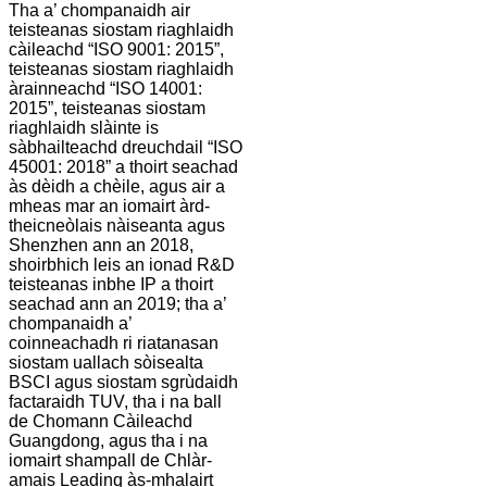
Tha a’ chompanaidh air
teisteanas siostam riaghlaidh
càileachd “ISO 9001: 2015”,
teisteanas siostam riaghlaidh
àrainneachd “ISO 14001:
2015”, teisteanas siostam
riaghlaidh slàinte is
sàbhailteachd dreuchdail “ISO
45001: 2018” a thoirt seachad
às dèidh a chèile, agus air a
mheas mar an iomairt àrd-
theicneòlais nàiseanta agus
Shenzhen ann an 2018,
shoirbhich leis an ionad R&D
teisteanas inbhe IP a thoirt
seachad ann an 2019; tha a’
chompanaidh a’
coinneachadh ri riatanasan
siostam uallach sòisealta
BSCI agus siostam sgrùdaidh
factaraidh TUV, tha i na ball
de Chomann Càileachd
Guangdong, agus tha i na
iomairt shampall de Chlàr-
amais Leadinq às-mhalairt