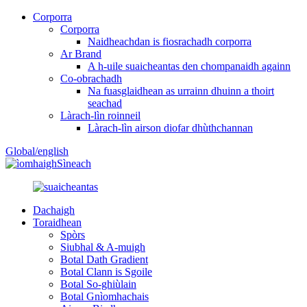
Corporra
Corporra
Naidheachdan is fiosrachadh corporra
Ar Brand
A h-uile suaicheantas den chompanaidh againn
Co-obrachadh
Na fuasglaidhean as urrainn dhuinn a thoirt
seachad
Làrach-lìn roinneil
Làrach-lìn airson diofar dhùthchannan
Global/english
Sìneach
Dachaigh
Toraidhean
Spòrs
Siubhal & A-muigh
Botal Dath Gradient
Botal Clann is Sgoile
Botal So-ghiùlain
Botal Gnìomhachais