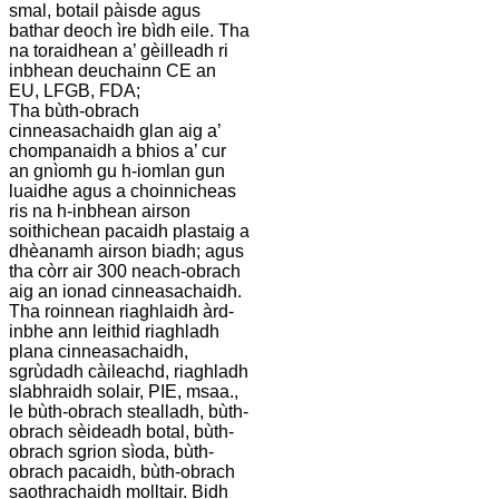
smal, botail pàisde agus
bathar deoch ìre bìdh eile. Tha
na toraidhean a’ gèilleadh ri
inbhean deuchainn CE an
EU, LFGB, FDA;
Tha bùth-obrach
cinneasachaidh glan aig a’
chompanaidh a bhios a’ cur
an gnìomh gu h-iomlan gun
luaidhe agus a choinnicheas
ris na h-inbhean airson
soithichean pacaidh plastaig a
dhèanamh airson biadh; agus
tha còrr air 300 neach-obrach
aig an ionad cinneasachaidh.
Tha roinnean riaghlaidh àrd-
inbhe ann leithid riaghladh
plana cinneasachaidh,
sgrùdadh càileachd, riaghladh
slabhraidh solair, PIE, msaa.,
le bùth-obrach stealladh, bùth-
obrach sèideadh botal, bùth-
obrach sgrion sìoda, bùth-
obrach pacaidh, bùth-obrach
saothrachaidh molltair. Bidh