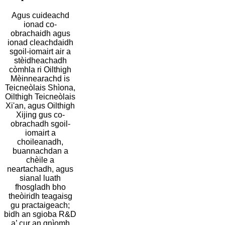
Agus cuideachd
ionad co-
obrachaidh agus
ionad cleachdaidh
sgoil-iomairt air a
stèidheachadh
còmhla ri Oilthigh
Mèinnearachd is
Teicneòlais Shìona,
Oilthigh Teicneòlais
Xi'an, agus Oilthigh
Xijing gus co-
obrachadh sgoil-
iomairt a
choileanadh,
buannachdan a
chèile a
neartachadh, agus
sianal luath
fhosgladh bho
theòiridh teagaisg
gu practaigeach;
bidh an sgioba R&D
a’ cur an gnìomh