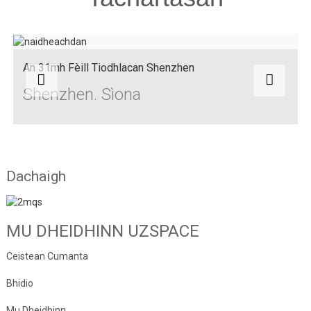
An 31mh Fèill Tiodhlacan Shenzhen
Shenzhen. Sìona
Dachaigh
MU DHEIDHINN UZSPACE
Ceistean Cumanta
Bhidio
Mu Dheidhinn