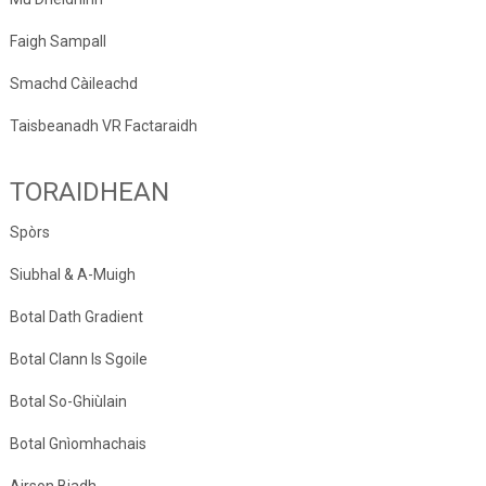
Faigh Sampall
Smachd Càileachd
Taisbeanadh VR Factaraidh
TORAIDHEAN
Spòrs
Siubhal & A-Muigh
Botal Dath Gradient
Botal Clann Is Sgoile
Botal So-Ghiùlain
Botal Gnìomhachais
Airson Biadh