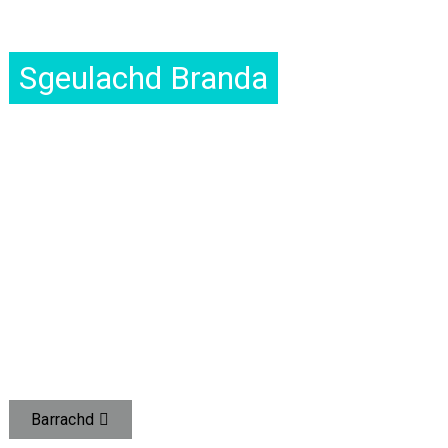
Sgeulachd Branda
LEIG DO GACH DUINE BOTAIL FHALLAIN A BHITH AGAD
Bidh UZSPACE a’ toirt seachad botail slàinte do chòrr is 60
dùthaich.
agus roinnean air feadh an t-saoghail.
CLEACHD TEICNEÒLAS GUS SLÀINTE UISGE ÒIL A’
PHOBAILL A BHROSNACHADH
Bidh sinn a’ toirt seachad seirbheis botail slàinte àrd-inbhe, a’
brosnachadh dòigh-beatha fhallain.
Barrachd