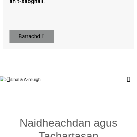
an t-saoghail.
Barrachd
Naidheachdan agus
Tachartasan