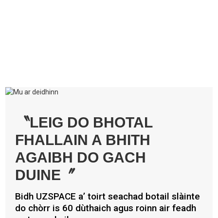
〝LEIG DO BHOTAL
FHALLAIN A BHITH
AGAIBH DO GACH
DUINE〞
Bidh UZSPACE a’ toirt seachad botail slàinte
do chòrr is 60 dùthaich agus roinn air feadh